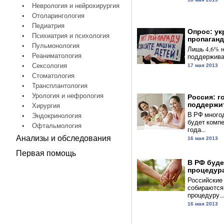
•
Неврология и нейрохирургия
•
Отоларингология
•
Педиатрия
Опрос: ук
•
Психиатрия и психология
пропаганд
•
Пульмонология
Лишь 4,6% 
•
Реаниматология
поддерживае
•
Сексология
17 мая 2013
•
Стоматология
•
Трансплантология
•
Урология и нефрология
Россия: г
поддержит
•
Хирургия
В РФ много
•
Эндокринология
будет компе
•
Офтальмология
года...
Анализы и обследования
16 мая 2013
Первая помощь
В РФ буде
процедура
Российские
собираются
процедуру...
16 мая 2013