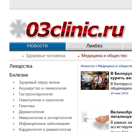
Новости
Ликбез
Здоровье человека
Медицина и общество
Лекарства
Новости
»
Медицина и общест
В Белорус
Болезни
курить ве
•
Здоровый образ жизни
В Белорусс
общенациона
•
Акушерство и гинекология
19 мая 2013
•
Гастроэнтерология
•
Гематология и онкология
•
Генетика
•
Дерматология
Великобр
легализует
•
Иммунология и аллергология
В рамках за
•
Инфекционные заболевания
ассистируем
•
Кардиология и ревматология
18 мая 2013