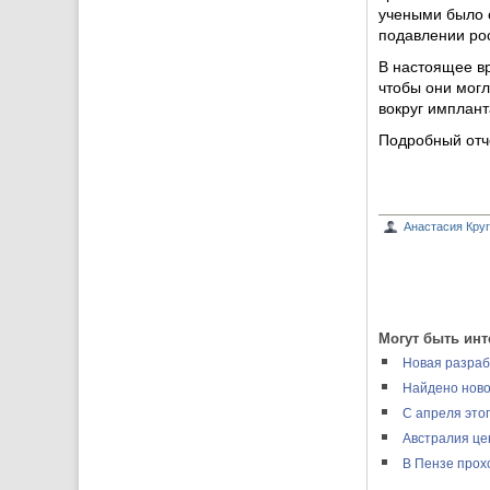
учеными было 
подавлении рос
В настоящее в
чтобы они могл
вокруг имплант
Подробный отче
Анастасия Кру
Могут быть инт
Новая разраб
Найдено ново
С апреля этог
Австралия це
В Пензе прох