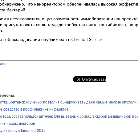
обнаружено, что нанореактором обеспечивалась высокая эффектив
та бактерий.
ремя исследователи ищут возможность иммобилизации нанореакто
и присутствовать лишь там, где требуется синтез антибиотика, нап
а.
т об исследовании опубликован в Chemical Science.
глова
ересны:
отка британских ученых позволит обнаруживать даже самые мелкие опухоли 
е средство в профилактике инфарктов
о года состав укладок аптечек для выездных бригад в скорой медицинской п
нит наших докторов
одит форум Innomed-2012