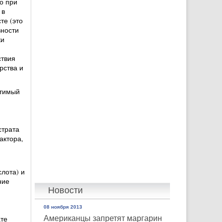
о при
 в
те (это
вности
ки
ствия
рства и
стимый
страта
актора,
лота) и
ние
Новости
08 ноября 2013
ате
Американцы запретят маргарин