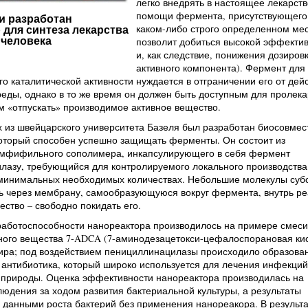
легко внедрять в настоящее лекарств
помощи фермента, присутствующего
и разработан
каком-либо строго определенном мес
 для синтеза лекарства
 человека
позволит добиться высокой эффекти
и, как следствие, понижения дозиров
активного компонента). Фермент для
о каталитической активности нуждается в отграничении его от дей
ды, однако в то же время он должен быть доступным для пролека
 «отпускать» производимое активное вещество.
х из швейцарского университета Базеля был разработан биосовме
который способен успешно защищать ферменты. Он состоит из
амфифильного сополимера, инкапсулирующего в себя фермент
лазу, требующийся для контролируемого локального производства
 минимальных необходимых количествах. Небольшие молекулы суб
ь через мембрану, самообразующуюся вокруг фермента, внутрь ре
ество – свободно покидать его.
работоспособности нанореактора производилось на примере смеси
ного вещества 7-ADCA (7-аминодезацетокси-цефалоспорановая кис
ира; под воздействием пенициллинацилазы происходило образова
 антибиотика, который широко используется для лечения инфекций
 природы. Оценка эффективности нанореактора производилась на
юдения за ходом развития бактериальной культуры, а результаты
 данными роста бактерий без применения нанореакора. В результ