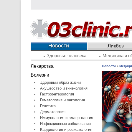
Новости
Ликбез
Здоровье человека
Медицина и о
Лекарства
Новости
»
Медици
Болезни
•
Здоровый образ жизни
•
Акушерство и гинекология
•
Гастроэнтерология
•
Гематология и онкология
•
Генетика
•
Дерматология
•
Иммунология и аллергология
•
Инфекционные заболевания
•
Кардиология и ревматология