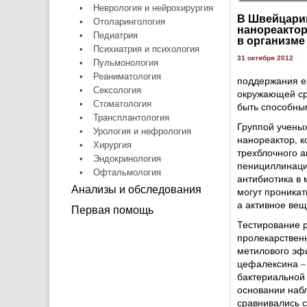
•
Неврология и нейрохирургия
В Швейцари
•
Отоларингология
нанореактор
•
Педиатрия
в организме
•
Психиатрия и психология
31 октября 2012
•
Пульмонология
•
Реаниматология
поддержания ег
•
Сексология
окружающей сре
•
Стоматология
быть способным
•
Трансплантология
Группой учены
•
Урология и нефрология
нанореактор, 
•
Хирургия
трехблочного 
•
Эндокринология
пенициллинаци
•
Офтальмология
антибиотика в
Анализы и обследования
могут проникат
а активное вещ
Первая помощь
Тестирование 
пролекарствен
метилового эф
цефалексина –
бактериальной
основании набл
сравнивались с