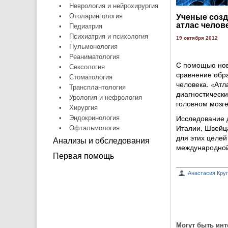
•
Неврология и нейрохирургия
•
Отоларингология
Ученые соз
атлас челов
•
Педиатрия
•
Психиатрия и психология
19 октября 2012
•
Пульмонология
•
Реаниматология
С помощью ново
•
Сексология
сравнение обра
•
Стоматология
человека. «Атл
•
Трансплантология
диагностически
•
Урология и нефрология
головном мозге
•
Хирургия
Исследование д
•
Эндокринология
Италии, Швейца
•
Офтальмология
для этих целе
Анализы и обследования
международной
Первая помощь
Анастасия Кру
Могут быть инт