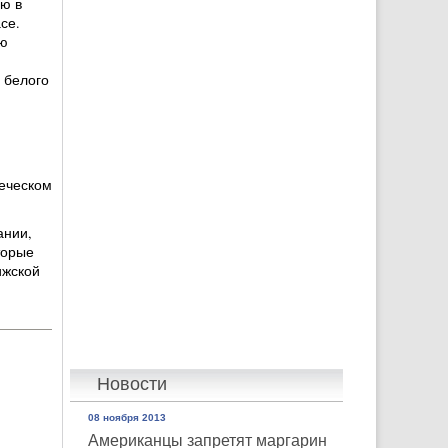
ю в
се.
ю
 белого
веческом
ании,
торые
ижской
Новости
08 ноября 2013
Американцы запретят маргарин