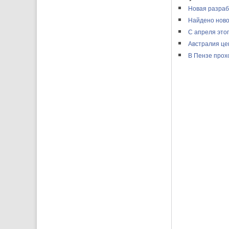
Новая разраб
Найдено ново
С апреля этог
Австралия це
В Пензе прох