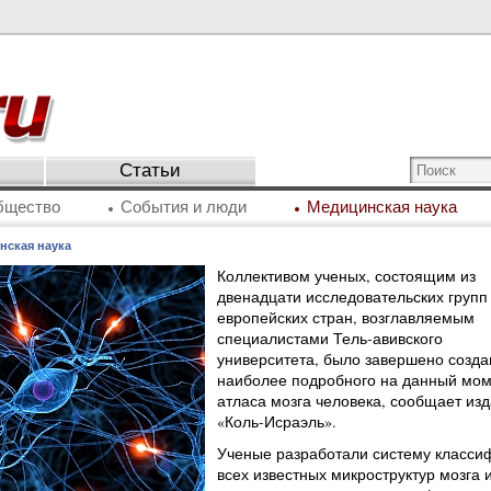
Статьи
бщество
События и люди
Медицинская наука
нская наука
Коллективом ученых, состоящим из
двенадцати исследовательских групп
европейских стран, возглавляемым
специалистами Тель-авивского
университета, было завершено созда
наиболее подробного на данный мом
атласа мозга человека, сообщает из
«Коль-Исраэль».
Ученые разработали систему класси
всех известных микроструктур мозга 