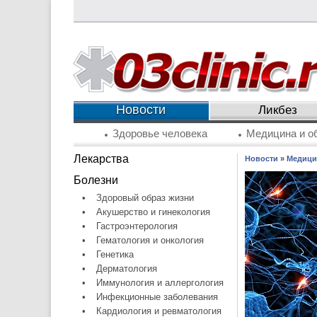
Новости
Ликбез
Здоровье человека
Медицина и о
Лекарства
Новости
»
Медици
Болезни
•
Здоровый образ жизни
•
Акушерство и гинекология
•
Гастроэнтерология
•
Гематология и онкология
•
Генетика
•
Дерматология
•
Иммунология и аллергология
•
Инфекционные заболевания
•
Кардиология и ревматология