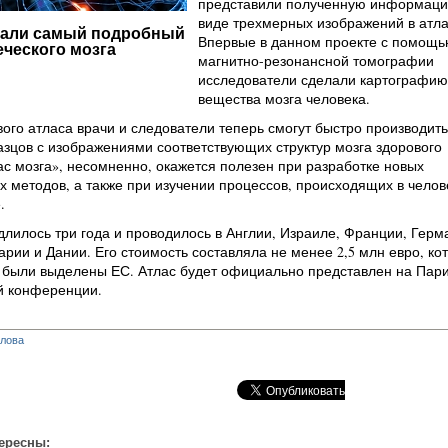
представили полученную информаци
виде трехмерных изображений в атла
дали самый подробный
Впервые в данном проекте с помощь
еческого мозга
магнитно-резонансной томографии
исследователи сделали картографию
вещества мозга человека.
го атласа врачи и следователи теперь смогут быстро производить
зцов с изображениями соответствующих структур мозга здорового
ас мозга», несомненно, окажется полезен при разработке новых
х методов, а также при изучении процессов, происходящих в чело
.
лилось три года и проводилось в Англии, Израиле, Франции, Герм
рии и Дании. Его стоимость составляла не менее 2,5 млн евро, ко
й были выделены ЕС. Атлас будет официально представлен на Пар
 конференции.
глова
ересны: