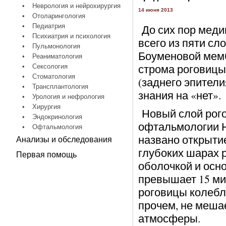
•
Неврология и нейрохирургия
14 июня 2013
•
Отоларингология
•
Педиатрия
До сих пор меди
•
Психиатрия и психология
всего из пяти сл
•
Пульмонология
Боуменовой мемб
•
Реаниматология
строма роговицы
•
Сексология
•
Стоматология
(заднего эпители
•
Трансплантология
знания на «нет».
•
Урология и нефрология
•
Хирургия
Новый слой рог
•
Эндокринология
офтальмологии На
•
Офтальмология
названо открыти
Анализы и обследования
глубоких шарах
Первая помощь
оболочкой и осн
превышает 15 ми
роговицы колебле
прочем, не меша
атмосферы.