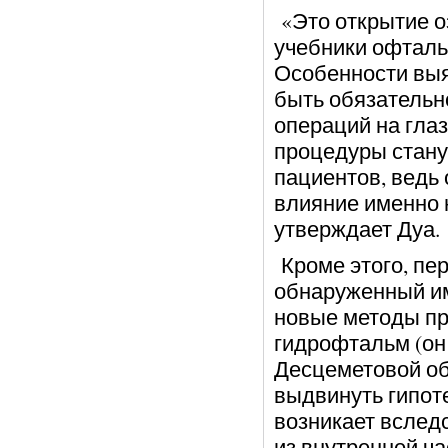
«Это открытие о
учебники офталь
Особенности выя
быть обязательн
операций на глаз
процедуры стану
пациентов, ведь
влияние именно 
утверждает Дуа.
Кроме этого, пе
обнаруженный им
новые методы пр
гидрофтальм (он
Десцеметовой обо
выдвинуть гипоте
возникает вслед
из внутренней ча