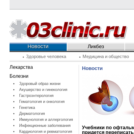
Новости
Ликбез
Здоровье человека
Медицина и общество
Лекарства
Новости
Болезни
•
Здоровый образ жизни
•
Акушерство и гинекология
•
Гастроэнтерология
•
Гематология и онкология
•
Генетика
•
Дерматология
•
Иммунология и аллергология
•
Инфекционные заболевания
Учебники по офталь
•
Кардиология и ревматология
придется переписать