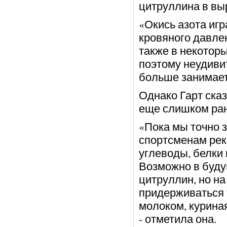
цитруллина в выр
«Окись азота игр
кровяного давле
также в некотор
поэтому неудивит
больше занимает 
Однако Гарт ска
еще слишком ран
«Пока мы точно 
спортсменам рек
углеводы, белки
Возможно в буду
цитруллин, но н
придерживаться 
молоком, куриная
- отметила она.