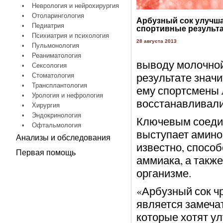
•
Неврология и нейрохирургия
•
Отоларингология
Арбузный сок улучш
•
Педиатрия
спортивные результ
•
Психиатрия и психология
28 августа 2013
•
Пульмонология
•
Реаниматология
выводу молочной
•
Сексология
результате знач
•
Стоматология
•
Трансплантология
ему спортсмены 
•
Урология и нефрология
восстанавливали
•
Хирургия
•
Эндокринология
Ключевым соедин
•
Офтальмология
выступает аминок
Анализы и обследования
известно, спосо
Первая помощь
аммиака, а такж
организме.
«Арбузный сок ч
является замеча
которые хотят ул