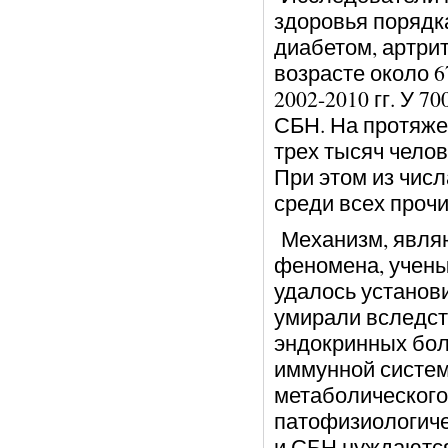
здоровья порядк
диабетом, артрит
возрасте около 6
2002-2010 гг. У 
СБН. На протяже
трех тысяч челов
При этом из чис
среди всех прочи
Механизм, явля
феномена, учены
удалось установ
умирали вследст
эндокринных бол
иммунной систем
метаболического
патофизиологиче
и СБН нуждаются