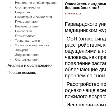
•
Неврология и нейрохирургия
Опасайтесь синдром
•
Отоларингология
беспокойных ног!
•
Педиатрия
17 июня 2013
•
Психиатрия и психология
•
Пульмонология
Гарвардского ун
•
Реаниматология
медицинском жур
•
Сексология
•
Стоматология
СБН (он же синд
•
Трансплантология
расстройством, 
•
Урология и нефрология
ощущениями в но
•
Хирургия
•
Эндокринология
человека, как пр
•
Офтальмология
появление заста
Анализы и обследования
облегчающие дви
Первая помощь
проблем со сном
Расстройство пр
однако чаще всег
пожилого возрас
Исследователи п