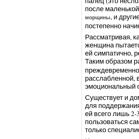
палец (это несло
после маленькой 
, и друг
морщины
постепенно начи
Рассматривая, к
женщина пытаетс
ей симпатично, 
Таким образом 
преждевременно,
расслабленной, 
эмоциональный о
Существует и д
для поддержания
ей всего лишь 2-
пользоваться са
только специалис