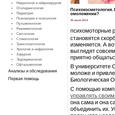
•
Неврология и нейрохирургия
•
Отоларингология
Психокосметология.
•
Педиатрия
омоложении?
•
Психиатрия и психология
30 июля 2013
•
Пульмонология
•
Реаниматология
психомоторные 
•
Сексология
становятся скор
•
Стоматология
изменяется. А во
•
Трансплантология
выглядят совсем 
•
Урология и нефрология
•
Хирургия
приятно общатьс
•
Эндокринология
В университете 
•
Офтальмология
Анализы и обследования
моложе и привле
Биологическая О
Первая помощь
С помощью комп
управлять своим
она сама и она 
объединить их. 