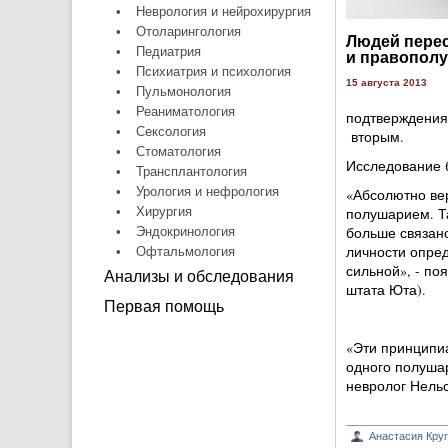
•
Неврология и нейрохирургия
•
Отоларингология
Людей перес
•
Педиатрия
и правопол
•
Психиатрия и психология
15 августа 2013
•
Пульмонология
•
Реаниматология
подтверждения 
•
Сексология
вторым.
•
Стоматология
Исследование б
•
Трансплантология
•
Урология и нефрология
«Абсолютно вер
•
Хирургия
полушарием. Та
больше связано
•
Эндокринология
личности опред
•
Офтальмология
сильной», - п
Анализы и обследования
штата Юта).
Первая помощь
«Эти принципи
одного полушар
невролог Нель
Анастасия Кру