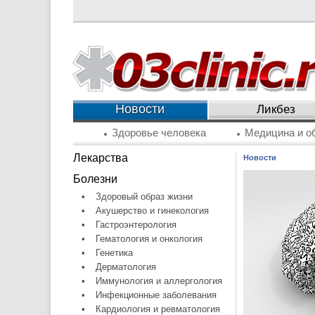
Новости
Ликбез
Здоровье человека
Медицина и о
Лекарства
Новости
Болезни
•
Здоровый образ жизни
•
Акушерство и гинекология
•
Гастроэнтерология
•
Гематология и онкология
•
Генетика
•
Дерматология
•
Иммунология и аллергология
•
Инфекционные заболевания
•
Кардиология и ревматология