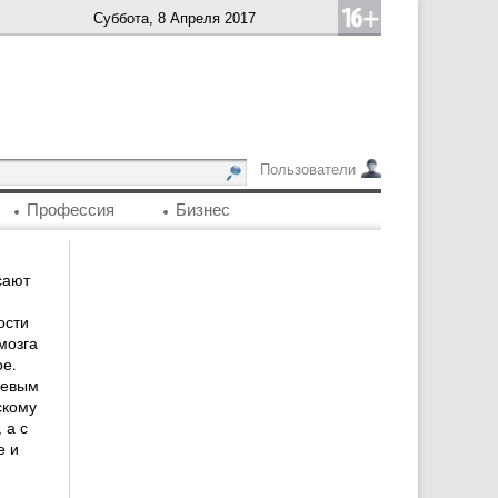
Суббота, 8 Апреля 2017
Пользователи
Профессия
Бизнес
сают
ости
мозга
ое.
левым
скому
 а с
е и