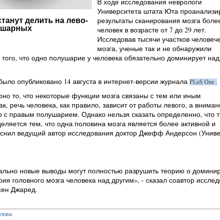
В ходе исследования неврологи
Университета штата Юта проанализи
результаты сканирования мозга более
танут делить на лево-
ушарных
человек в возрасте от 7 до 29 лет.
Исследовав тысячи участков человеч
мозга, ученые так и не обнаружили
того, что одно полушарие у человека обязательно доминирует над
ыло опубликовано 14 августа в интернет-версии журнала
PLoS One
.
но то, что некоторые функции мозга связаны с тем или иным
к, речь человека, как правило, зависит от работы левого, а вниман
 с правым полушарием. Однако нельзя сказать определенно, что 
еляется тем, что одна половина мозга является более активной и
ояснил ведущий автор исследования доктор Джефф Андерсон (Униве
ально новые выводы могут полностью разрушить теорию о домини
ия головного мозга человека над другим», - сказал соавтор исслед
сен Джаред.
глова