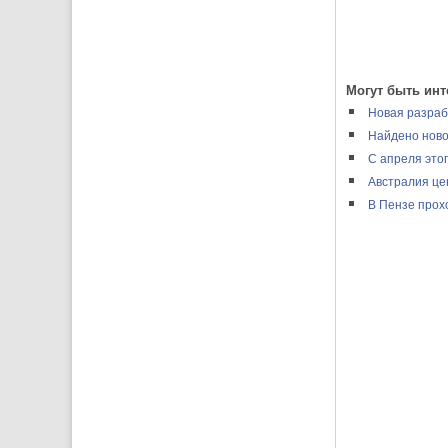
Могут быть инт
Новая разраб
Найдено ново
С апреля этог
Австралия це
В Пензе прох