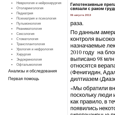
•
Неврология и нейрохирургия
Гипотензивные преп
•
Отоларингология
связали с раком груд
•
Педиатрия
06 августа 2013
•
Психиатрия и психология
раза.
•
Пульмонология
•
Реаниматология
По данным амери
•
Сексология
контроля высоког
•
Стоматология
назначаемые лек
•
Трансплантология
•
Урология и нефрология
2010 году на бл
•
Хирургия
выписано 98 млн 
•
Эндокринология
относятся верап
•
Офтальмология
(Фенигидин, Ада
Анализы и обследования
дилтиазем (Диаз
Первая помощь
«Мы обратили вн
поскольку люди 
как правило, в т
появились некот
гипотензивные п