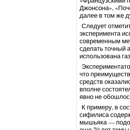
«Французскими п
Джонсона», «Поч
далее в том же д
Следует отметить
эксперимента ис
современным ме
сделать точный а
использована га
Экспериментато
что преимущест
средств оказалис
вполне состояте
явно не обошлос
К примеру, в сос
сифилиса содерж
мышьяка — подоб
еще 70 лет тому 