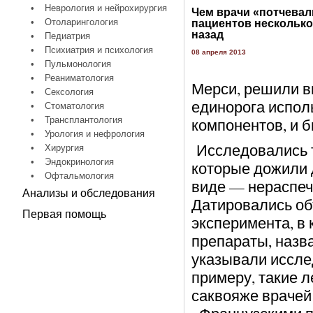
•
Неврология и нейрохирургия
Чем врачи «потчевал
•
Отоларингология
пациентов несколько
назад
•
Педиатрия
•
Психиатрия и психология
08 апреля 2013
•
Пульмонология
•
Реаниматология
Мерси, решили вы
•
Сексология
единорога исполь
•
Стоматология
•
Трансплантология
компонентов, и 
•
Урология и нефрология
Исследовались т
•
Хирургия
•
Эндокринология
которые дожили 
•
Офтальмология
виде — нераспеч
Анализы и обследования
Датировались об
Первая помощь
эксперимента, в 
препараты, назв
указывали иссле
примеру, такие 
саквояже врачей