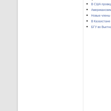
В США провед
Американским
Новые члены 
В Казахстане
БГУ во Вьетн