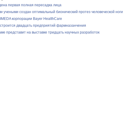
ена первая полная пересадка лица
и учеными создан оптимальный бионический протез человеческой ноги
IMEDA корпорации Bayer HealthCare
 строится двадцать предприятий фармназанчения
аме представит на выставке тридцать научных разработок