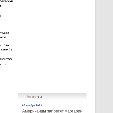
декабря
т
х
енции
аты.
ая идея
атье 12
оцентов
ы на
Новости
08 ноября 2013
Американцы запретят маргарин