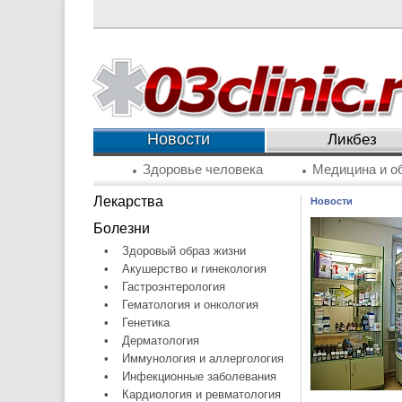
Новости
Ликбез
Здоровье человека
Медицина и о
Лекарства
Новости
Болезни
•
Здоровый образ жизни
•
Акушерство и гинекология
•
Гастроэнтерология
•
Гематология и онкология
•
Генетика
•
Дерматология
•
Иммунология и аллергология
•
Инфекционные заболевания
•
Кардиология и ревматология