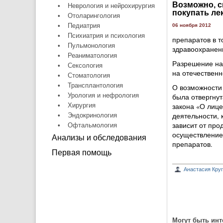
Возможно, с
•
Неврология и нейрохирургия
покупать ле
•
Отоларингология
•
Педиатрия
06 ноября 2012
•
Психиатрия и психология
препаратов в т
•
Пульмонология
здравоохранен
•
Реаниматология
Разрешение на 
•
Сексология
на отечественн
•
Стоматология
•
Трансплантология
О возможности 
•
Урология и нефрология
была отвергнут
•
Хирургия
закона «О лице
деятельности, 
•
Эндокринология
зависит от про
•
Офтальмология
осуществление
Анализы и обследования
препаратов.
Первая помощь
Анастасия Кру
Могут быть инт