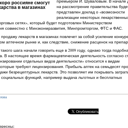
премьером И. Шуваловым. В начале 
коро россияне смогут
на рассмотрение правительства буде
карства в магазинах
представлен доклад о «возмозности
реализации некоторых лекарственны
орговых сетях», который будет подготовлен Министерством
ия совместно с Минэконмразвития, Минпромторгом, ФТС и ФАС.
продажу лекарств в магазинах повлечет за собой усиление конкур
ом аптечном рынке и, как следствие, снижение расценок на препар
такого шага начали говорить еще в 2009 году, однако тогда подобн
а. В настоящее время фармацевтическая деятельность согласно ст
нзировании отдельных видов деятельности» относится к видам
которые требуют лицензирования. Прибыль аптек на семьдесят пр
дажи безрецептурных лекарств. Это позволяет им покрывать затрат
 социальных функций, например выдача льготных и бесплатных
глова
ересны: