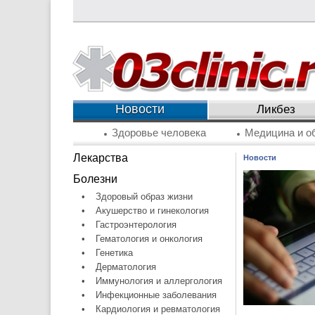
Новости
Ликбез
Здоровье человека
Медицина и о
Лекарства
Новости
Болезни
•
Здоровый образ жизни
•
Акушерство и гинекология
•
Гастроэнтерология
•
Гематология и онкология
•
Генетика
•
Дерматология
•
Иммунология и аллергология
•
Инфекционные заболевания
•
Кардиология и ревматология