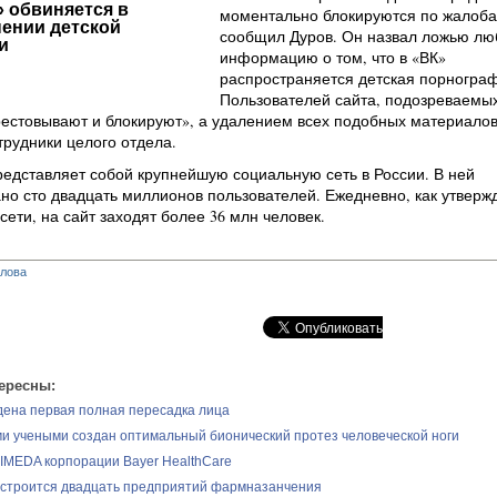
» обвиняется в
моментально блокируются по жалоба
ении детской
сообщил Дуров. Он назвал ложью л
и
информацию о том, что в «ВК»
распространяется детская порногра
Пользователей сайта, подозреваемых
естовывают и блокируют», а удалением всех подобных материало
рудники целого отдела.
редставляет собой крупнейшую социальную сеть в России. В ней
но сто двадцать миллионов пользователей. Ежедневно, как утверж
сети, на сайт заходят более 36 млн человек.
глова
ересны:
ена первая полная пересадка лица
и учеными создан оптимальный бионический протез человеческой ноги
IMEDA корпорации Bayer HealthCare
 строится двадцать предприятий фармназанчения