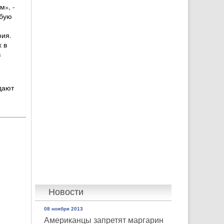
м», -
юбую
фия.
 в
в
дают
Новости
08 ноября 2013
Американцы запретят маргарин