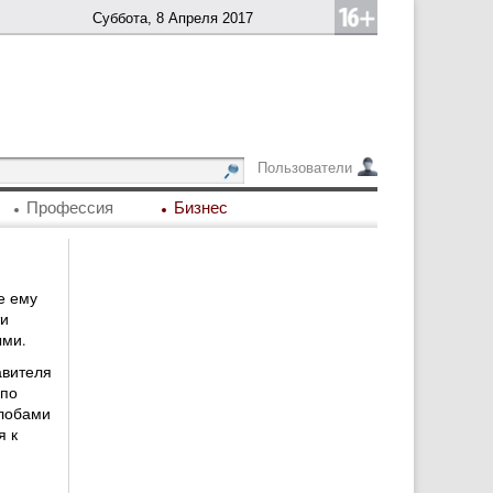
Суббота, 8 Апреля 2017
Пользователи
Профессия
Бизнес
е ему
ти
ыми.
авителя
 по
алобами
я к