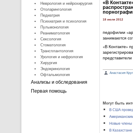
«В Контакте
•
Неврология и нейрохирургия
распростран
•
Отоларингология
порнографи
•
Педиатрия
18 июля 2012
•
Психиатрия и психология
•
Пульмонология
педофилии «ар
•
Реаниматология
занимаются сот
•
Сексология
•
Стоматология
«В Контакте» п
•
Трансплантология
зарегистрирова
•
Урология и нефрология
представители 
•
Хирургия
•
Эндокринология
Анастасия Кру
•
Офтальмология
Анализы и обследования
Первая помощь
Могут быть инт
В США провед
Американским
Новые члены 
В Казахстане