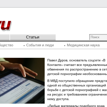
Статьи
бщество
События и люди
Медицинская наука
Павел Дуров, основатель соцсети «В
Контакте» считает все предъявленны
обвинения по распространению в се
детской порнографии необоснованн
В МВД поступило обращение предст
одной из общественных организаций
борьбе с детской порнографией с ж
на ресурс и требованием ограничени
нему доступа.
«Любые материалы подобного рода