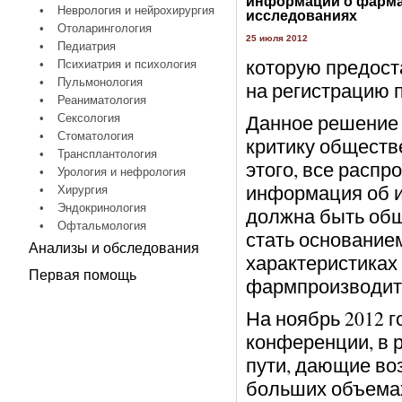
информации о фарма
•
Неврология и нейрохирургия
исследованиях
•
Отоларингология
25 июля 2012
•
Педиатрия
которую предост
•
Психиатрия и психология
•
Пульмонология
на регистрацию 
•
Реаниматология
Данное решение 
•
Сексология
•
Стоматология
критику обществ
•
Трансплантология
этого, все распр
•
Урология и нефрология
информация об и
•
Хирургия
•
Эндокринология
должна быть общ
•
Офтальмология
стать основание
Анализы и обследования
характеристиках
Первая помощь
фармпроизводит
На ноябрь 2012 
конференции, в 
пути, дающие во
больших объема