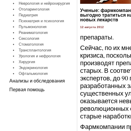
•
Неврология и нейрохирургия
•
Отоларингология
Ученые: фармкомпан
выгодно тратиться н
•
Педиатрия
новых лекарств
•
Психиатрия и психология
•
Пульмонология
12 августа 2012
•
Реаниматология
препараты.
•
Сексология
•
Стоматология
Сейчас, по их м
•
Трансплантология
кризиса, посколь
•
Урология и нефрология
производят преп
•
Хирургия
•
Эндокринология
старых. В соотв
•
Офтальмология
экспертов, до 90
Анализы и обследования
разработанных з
Первая помощь
существенных у
оказывается невы
революционных с
старые наработк
Фармкомпании пр