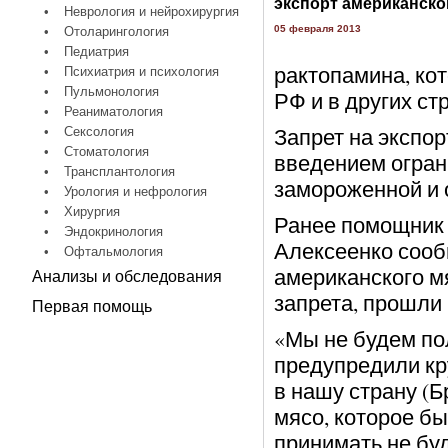
экспорт американско
•
Неврология и нейрохирургия
05 февраля 2013
•
Отоларингология
•
Педиатрия
рактопамина, ко
•
Психиатрия и психология
•
Пульмонология
РФ и в других с
•
Реаниматология
Запрет на экспо
•
Сексология
•
Стоматология
введением ограни
•
Трансплантология
замороженной и 
•
Урология и нефрология
•
Хирургия
Ранее помощник 
•
Эндокринология
Алексеенко сооб
•
Офтальмология
американского м
Анализы и обследования
запрета, прошли
Первая помощь
«Мы не будем по
предупредили кр
в нашу страну (Б
мясо, которое б
принимать не буд