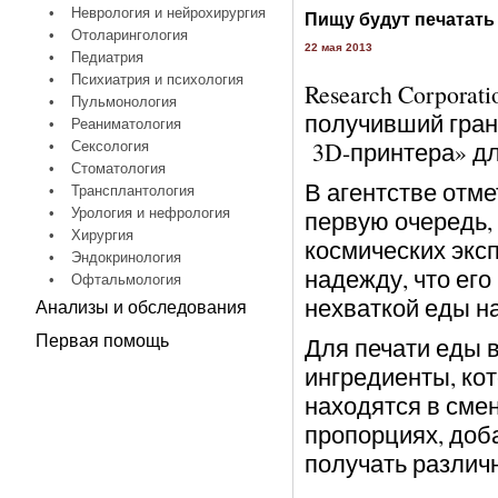
•
Неврология и нейрохирургия
Пищу будут печатать
•
Отоларингология
22 мая 2013
•
Педиатрия
•
Психиатрия и психология
Research Corpora
•
Пульмонология
получивший гран
•
Реаниматология
3D-принтера» дл
•
Сексология
•
Стоматология
В агентстве отме
•
Трансплантология
•
Урология и нефрология
первую очередь,
•
Хирургия
космических экс
•
Эндокринология
надежду, что его
•
Офтальмология
нехваткой еды н
Анализы и обследования
Первая помощь
Для печати еды 
ингредиенты, ко
находятся в сме
пропорциях, доб
получать различ