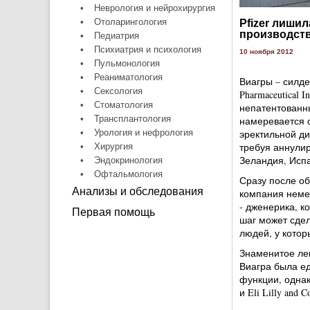
•
Неврология и нейрохирургия
•
Отоларингология
Pfizer лиши
производст
•
Педиатрия
•
Психиатрия и психология
10 ноября 2012
•
Пульмонология
•
Реаниматология
Виагры – силде
•
Сексология
Pharmaceutical 
•
Стоматология
непатентованны
•
Трансплантология
намеревается о
•
Урология и нефрология
эректильной ди
требуя аннулир
•
Хирургия
Зеландия, Испа
•
Эндокринология
•
Офтальмология
Сразу после об
Анализы и обследования
компания неме
- дженерика, ко
Первая помощь
шаг может сде
людей, у котор
Знаменитое лек
Виагра была е
функции, однак
и Eli Lilly an