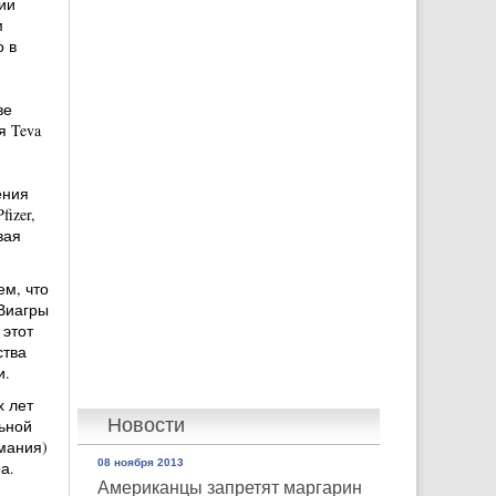
ии
м
о в
ве
я Teva
ения
izer,
вая
ем, что
Виагры
 этот
ства
и.
х лет
Новости
ьной
мания)
08 ноября 2013
ра.
Американцы запретят маргарин