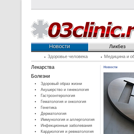
Новости
Ликбез
Здоровье человека
Медицина и о
Лекарства
Новости
Болезни
•
Здоровый образ жизни
•
Акушерство и гинекология
•
Гастроэнтерология
•
Гематология и онкология
•
Генетика
•
Дерматология
•
Иммунология и аллергология
•
Инфекционные заболевания
•
Кардиология и ревматология