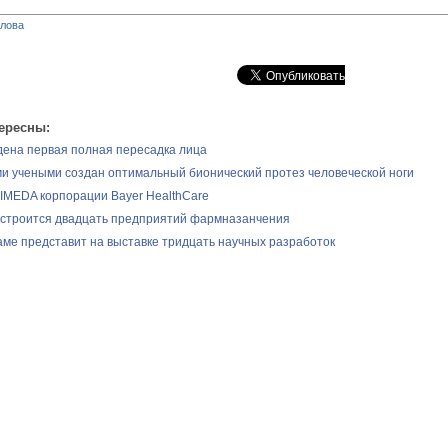
глова
ересны:
ена первая полная пересадка лица
и учеными создан оптимальный бионический протез человеческой ноги
IMEDA корпорации Bayer HealthCare
 строится двадцать предприятий фармназанчения
аме представит на выставке тридцать научных разработок