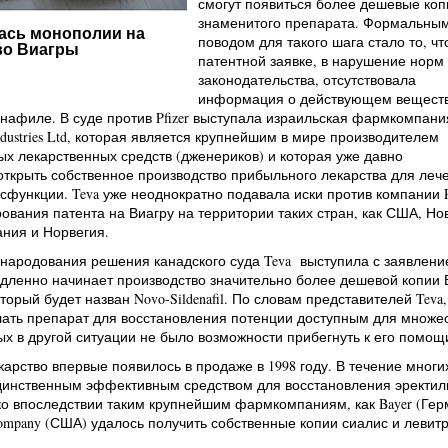
смогут появиться более дешевые коп
знаменитого препарата. Формальны
лась монополии на
поводом для такого шага стало то, чт
во Виагры
патентной заявке, в нарушение норм
законодательства, отсутствовала
информация о действующем вещест
нафиле. В суде против Pfizer выступала израильская фармкомпани
Industries Ltd, которая является крупнейшим в мире производителем
х лекарственных средств (дженериков) и которая уже давно
ткрыть собственное производство прибыльного лекарства для леч
сфункции. Teva уже неоднократно подавала иски против компании Pf
ования патента на Виагру на территории таких стран, как США, Но
ния и Норвегия.
народования решения канадского суда Teva выступила с заявлени
дленно начинает производство значительно более дешевой копии 
торый будет назван Novo-Sildenafil. По словам представителей Teva,
лать препарат для восстановления потенции доступным для множе
ых в другой ситуации не было возможности прибегнуть к его помощ
арство впервые появилось в продаже в 1998 году. В течение многи
динственным эффективным средством для восстановления эректил
о впоследствии таким крупнейшим фармкомпаниям, как Bayer (Гер
d Company (США) удалось получить собственные копии сиалис и левит