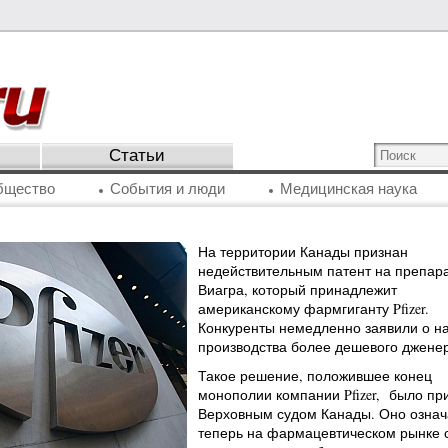
Статьи
бщество
События и люди
Медицинская наука
На территории Канады признан
недействительным патент на препар
Виагра, который принадлежит
американскому фармгиганту Pfizer.
Конкуренты немедленно заявили о н
производства более дешевого дженер
Такое решение, положившее конец
монополии компании Pfizer, было пр
Верховным судом Канады. Оно означа
теперь на фармацевтическом рынке 