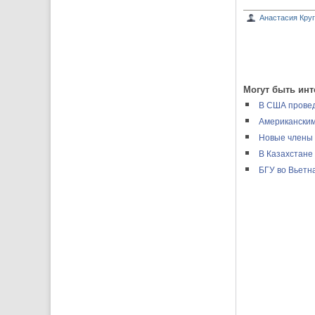
Анастасия Кру
Могут быть инт
В США провед
Американским
Новые члены 
В Казахстане
БГУ во Вьетн