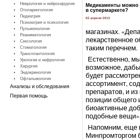
•
Неврология и нейрохирургия
Медикаменты можно 
•
Отоларингология
в супермаркете?
•
Педиатрия
02 апреля 2013
•
Психиатрия и психология
•
Пульмонология
магазинах. «Деп
•
Реаниматология
лекарственное о
•
Сексология
таким перечнем.
•
Стоматология
•
Трансплантология
Естественно, мы
•
Урология и нефрология
возможное, дабы
•
Хирургия
•
Эндокринология
будет рассмотре
•
Офтальмология
ассортимент, со
Анализы и обследования
препаратов, и из
Первая помощь
позиции общего 
биоактивные доб
подобные вещи»,
Напомним, еще в
Минпромторгом б