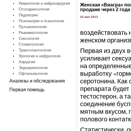
•
Неврология и нейрохирургия
Женская «Виагра» по
•
Отоларингология
продаже через 2 года
•
Педиатрия
25 мая 2013
•
Психиатрия и психология
•
Пульмонология
воздействовать 
•
Реаниматология
женском организм
•
Сексология
•
Стоматология
Первая из двух в
•
Трансплантология
•
Урология и нефрология
усиливает сексу
•
Хирургия
на определенные
•
Эндокринология
выработку «горм
•
Офтальмология
серотонина. Как
Анализы и обследования
препарата будет
Первая помощь
тестостерон, а 
соединение бусп
мятным вкусом, п
полового контатк
Статистически, о