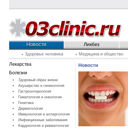
Новости
Ликбез
Здоровье человека
Медицина и общество
Лекарства
Новости
Болезни
•
Здоровый образ жизни
•
Акушерство и гинекология
•
Гастроэнтерология
•
Гематология и онкология
•
Генетика
•
Дерматология
•
Иммунология и аллергология
•
Инфекционные заболевания
•
Кардиология и ревматология