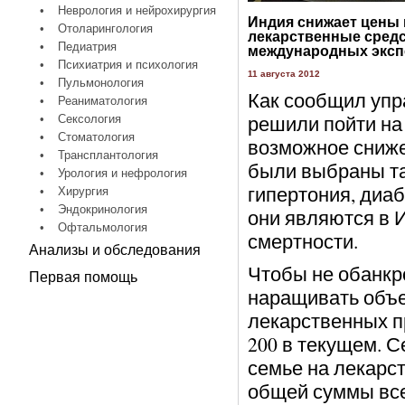
•
Неврология и нейрохирургия
Индия снижает цены 
•
Отоларингология
лекарственные средс
•
Педиатрия
международных эксп
•
Психиатрия и психология
11 августа 2012
•
Пульмонология
Как сообщил упр
•
Реаниматология
решили пойти на 
•
Сексология
•
Стоматология
возможное сниж
•
Трансплантология
были выбраны та
•
Урология и нефрология
гипертония, диаб
•
Хирургия
•
Эндокринология
они являются в 
•
Офтальмология
смертности.
Анализы и обследования
Чтобы не обанкр
Первая помощь
наращивать объе
лекарственных п
200 в текущем. С
семье на лекарст
общей суммы все